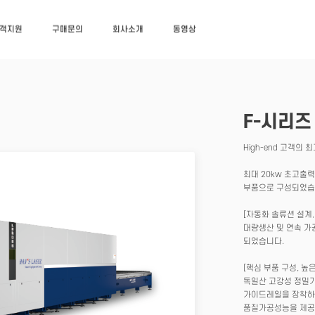
객지원
구매문의
회사소개
동영상
F-시리즈
High-end 고객의 
최대 20kw 초고출
부품으로 구성되었습
[자동화 솔류션 설계,
대량생산 및 연속 가
되었습니다.
[핵심 부품 구성, 높
독일산 고강성 정밀기
가이드레일을 장착하
품질가공성능을 제공