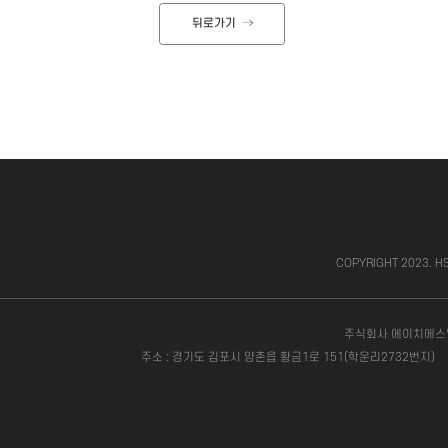
뒤로가기
COPYRIGHT 2023. HS
주식회사 에이치에스
주소 : 경기도 김포시 양촌읍 황금1로 151(학운리2732번지)