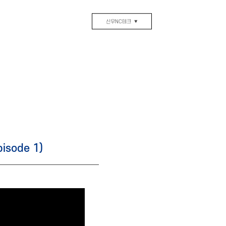
신우NC테크
▼
pisode 1)