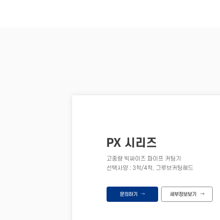
PX 시리즈
고중량 빅싸이즈 파이프 커팅기
선택사양 : 3척/4척, 그루브커팅헤드
문의하기
세부정보보기