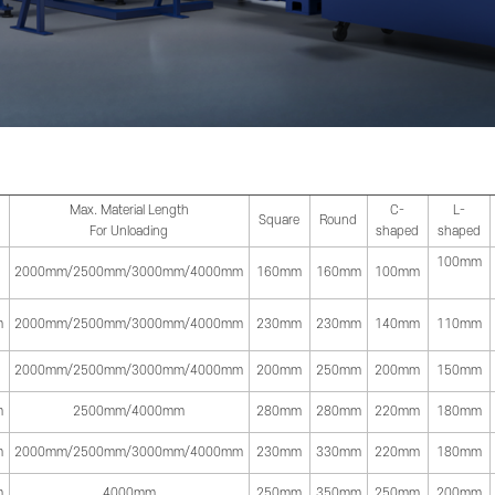
Max. Material Length
C-
L-
Square
Round
For Unloading
shaped
shaped
100mm
2000mm/2500mm/3000mm/4000mm
160mm
160mm
100mm
m
2000mm/2500mm/3000mm/4000mm
230mm
230mm
140mm
110mm
2000mm/2500mm/3000mm/4000mm
200mm
250mm
200mm
150mm
m
2500mm/4000mm
280mm
280mm
220mm
180mm
m
2000mm/2500mm/3000mm/4000mm
230mm
330mm
220mm
180mm
m
4000mm
250mm
350mm
250mm
200mm