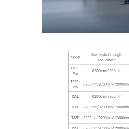
Max. Material Length
Model
For Loading
T16D-
6200mm/9200mm
Pro
T22D-
6200mm/9200mm/12000m
Pro
T25D
6200mm/9200mm
T28D
6200mm/9200mm/12000m
T33D
6200mm/9200mm/12000m
T35D
6200mm/9200mm/12000m