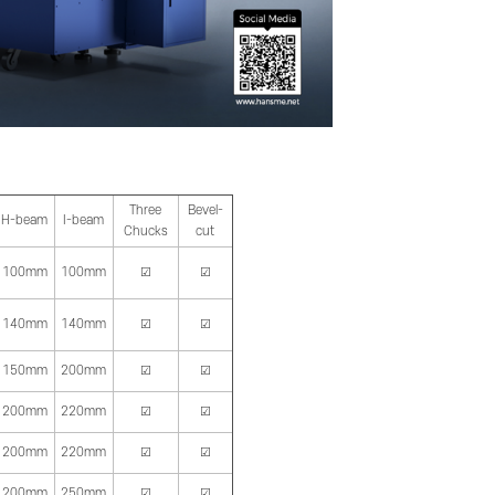
Three
Bevel-
H-beam
I-beam
Chucks
cut
100mm
100mm
☑
☑
140mm
140mm
☑
☑
150mm
200mm
☑
☑
200mm
220mm
☑
☑
200mm
220mm
☑
☑
200mm
250mm
☑
☑