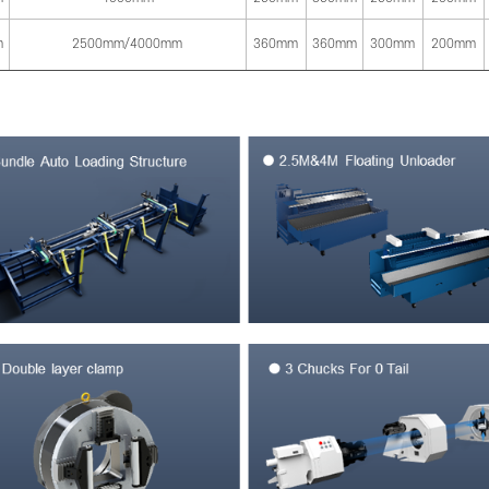
m
2500mm/4000mm
360mm
360mm
300mm
200mm