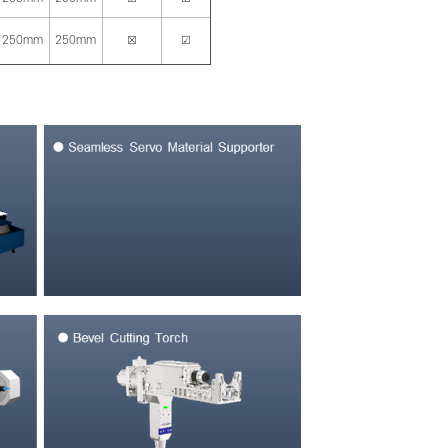
250mm
250mm
☒
☑