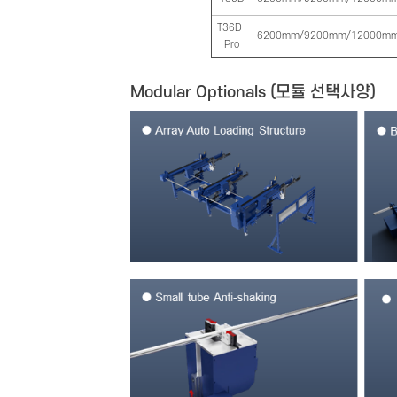
T36D-
6200mm/9200mm/12000m
Pro
Modular Optionals (모듈 선택사양)